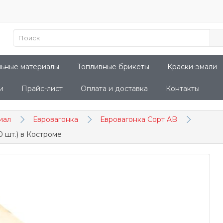
льные материалы
Топливные брикеты
Краски-эмали
и
Прайс-лист
Оплата и доставка
Контакты
иал
Евровагонка
Евровагонка Сорт AB
 шт.) в Костроме