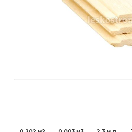
0.202 м2
0.003 м3
2.3 м.п.