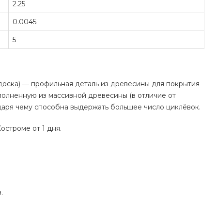
2.25
0.0045
5
 доска) — профильная деталь из древесины для покрытия
полненную из массивной древесины (в отличие от
одаря чему способна выдержать большее число циклёвок.
остроме от 1 дня.
.