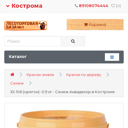
Кострома
89108074444
(0)
Корзина
Каталог
Краски-эмали
Краски по дереву
Сенеж
Х2-106 (орегон) -0,9 кг - Сенеж Аквадекор в Костроме