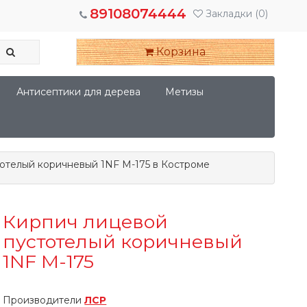
89108074444
Закладки
(0)
Корзина
Антисептики для дерева
Метизы
отелый коричневый 1NF М-175 в Костроме
Кирпич лицевой
пустотелый коричневый
1NF М-175
Производители
ЛСР