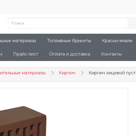
льные материалы
Топливные брикеты
Краски-эмали
и
Прайс-лист
Оплата и доставка
Контакты
ительные материалы
Кирпич
Кирпич лицевой пуст