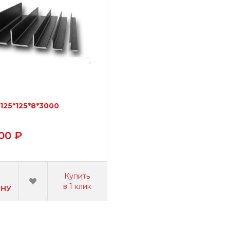
125*125*8*3000
00 ₽
Купить
в 1 клик
ИНУ