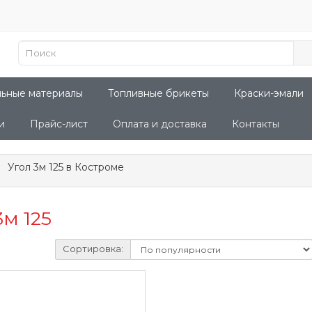
льные материалы
Топливные брикеты
Краски-эмали
и
Прайс-лист
Оплата и доставка
Контакты
Угол 3м 125 в Костроме
3м 125
Сортировка: