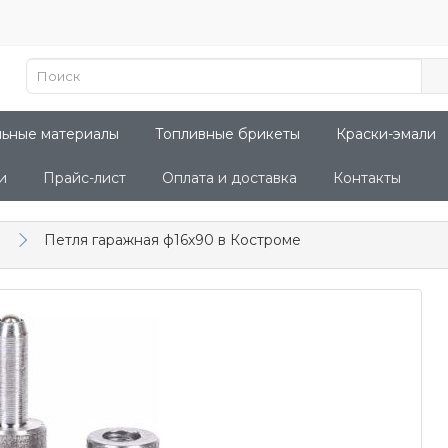
льные материалы
Топливные брикеты
Краски-эмали
и
Прайс-лист
Оплата и доставка
Контакты
Петля гаражная ф16х90 в Костроме