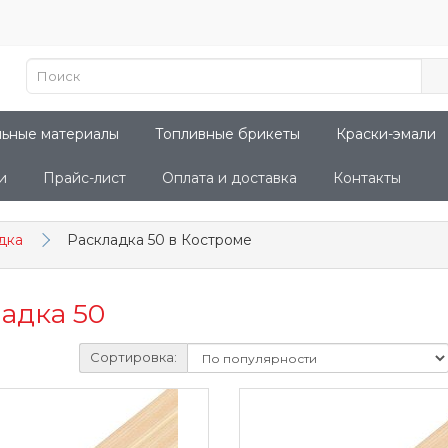
льные материалы
Топливные брикеты
Краски-эмали
и
Прайс-лист
Оплата и доставка
Контакты
дка
Раскладка 50 в Костроме
адка 50
Сортировка: